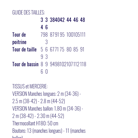
GUIDE DES TAILLES:
3
3
38
40
42
44
46
48
4
6
Tour de
79
8
87
91
95
100
105
111
poitrine
3
Tour de taille
5
6
67
71
75
80
85
91
9
3
Tour de bassin
8
9
94
98
102
107
112
118
6
0
TISSUS et MERCERIE:
VERSION Manches longues: 2 m (34-36) -
2.5 m (38-42) - 2.8 m (44-52)
VERSION Manches ballon: 1.80 m (34-36) -
2 m (38-42) - 2.30 m (44-52)
Thermocollant H180: 50 cm
Boutons: 13 (manches longues) - 11 (manches