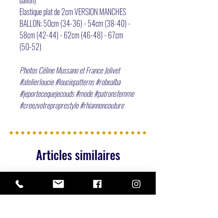
ballon)
Elastique plat de 2cm VERSION MANCHES
BALLON: 50cm (34-36) - 54cm (38-40) -
58cm (42-44) - 62cm (46-48) - 67cm
(50-52)
Photos Céline Mussano et France Jolivet
#atelierloucie #louciepatterns #robealba
#jeportecequejecouds #mode #patronsfemme
#creezvotreproprestyle #rhiannoncouture
Articles similaires