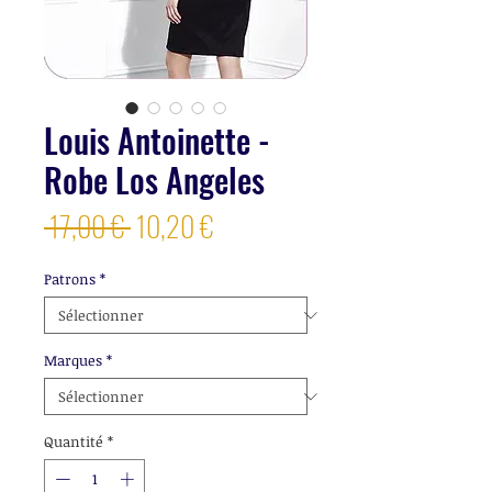
Louis Antoinette -
Robe Los Angeles
Prix
Prix
 17,00 € 
10,20 €
original
promotionnel
Patrons
*
Marques
*
Quantité
*