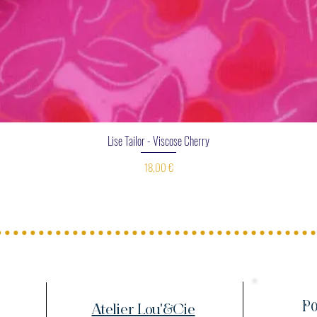
Aperçu rapide
Lise Tailor - Viscose Cherry
Prix
18,00 €
Po
Atelier Lou'&Cie