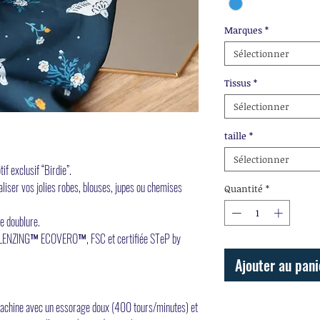
Marques
*
Sélectionner
Tissus
*
Sélectionner
taille
*
Sélectionner
if exclusif “Birdie”.
éaliser vos jolies robes, blouses, jupes ou chemises
Quantité
*
e doublure.
e LENZING™ ECOVERO™, FSC et certifiée STeP by
Ajouter au pani
n machine avec un essorage doux (400 tours/minutes) et