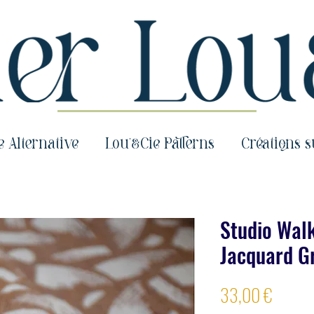
e Alternative
Lou'&Cie Patterns
Créations 
Studio Walk
Jacquard Gr
Prix
33,00 €