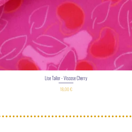
Aperçu rapide
Lise Tailor - Viscose Cherry
Prix
18,00 €