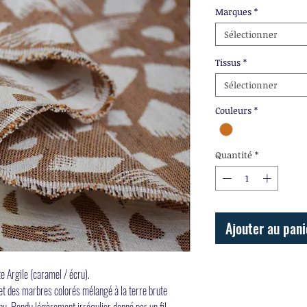
Marques
*
Sélectionner
Tissus
*
Sélectionner
Couleurs
*
Quantité
*
Ajouter au pani
te Argile (caramel / écru).
 et des marbres colorés mélangé à la terre brute
nu. Rendu légèrement irrégulier donné par un fil