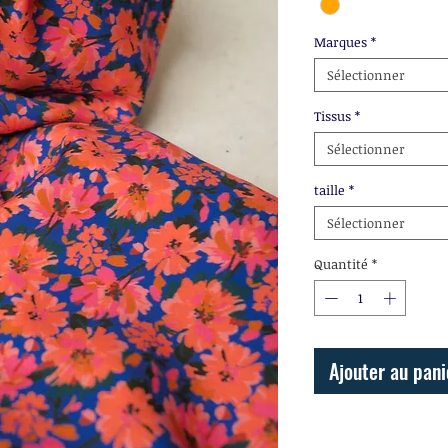
Marques
*
Sélectionner
Tissus
*
Sélectionner
taille
*
Sélectionner
Quantité
*
Ajouter au pani