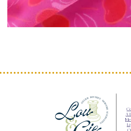
Co
A 
Me
Lé
C