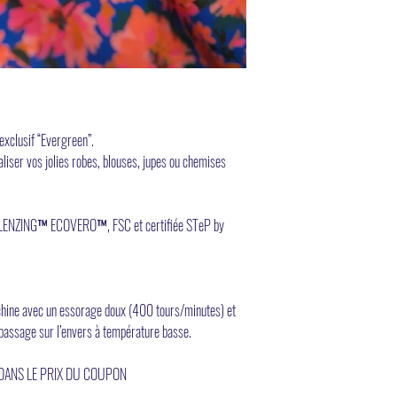
exclusif “Evergreen”.
éaliser vos jolies robes, blouses, jupes ou chemises
e LENZING™ ECOVERO™, FSC et certifiée STeP by
achine avec un essorage doux (400 tours/minutes) et
repassage sur l’envers à température basse.
 DANS LE PRIX DU COUPON