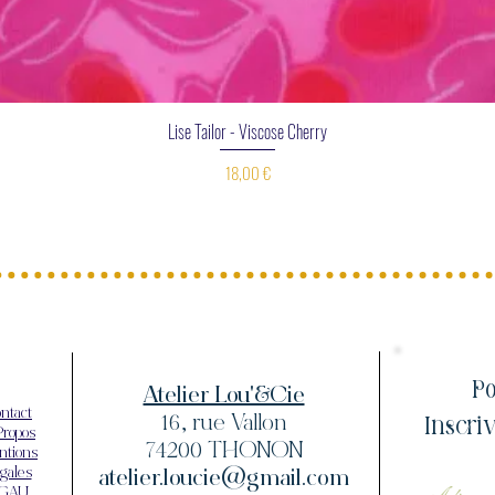
Aperçu rapide
Lise Tailor - Viscose Cherry
Prix
18,00 €
Po
Atelier Lou'&Cie
ntact
Inscri
16, rue Vallon
Propos
74200 THONON
ntions
gales
atelier.loucie@gmail.com
GAU