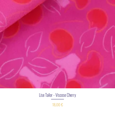
Aperçu rapide
Lise Tailor - Viscose Cherry
Prix
18,00 €