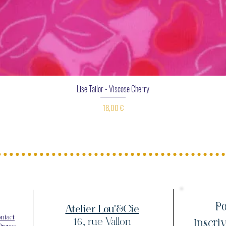
Aperçu rapide
Lise Tailor - Viscose Cherry
Prix
18,00 €
Po
Atelier Lou'&Cie
ntact
Inscri
16, rue Vallon