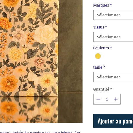
Marques
*
Sélectionner
Tissus
*
Sélectionner
Couleurs
*
taille
*
Sélectionner
Quantité
*
Ajouter au pani
oyeuse, inspirée des premiers jours de printemps. Sur