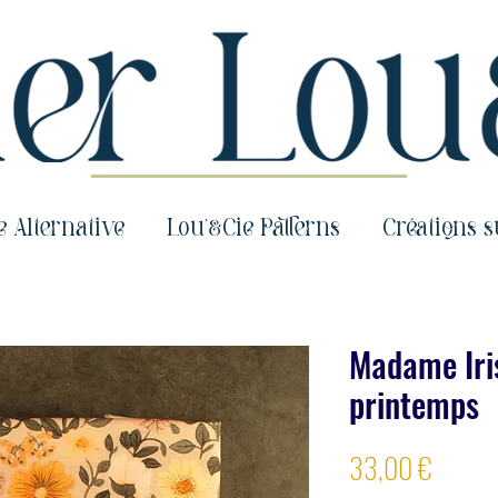
e Alternative
Lou'&Cie Patterns
Créations 
Madame Iris
printemps
Prix
33,00 €