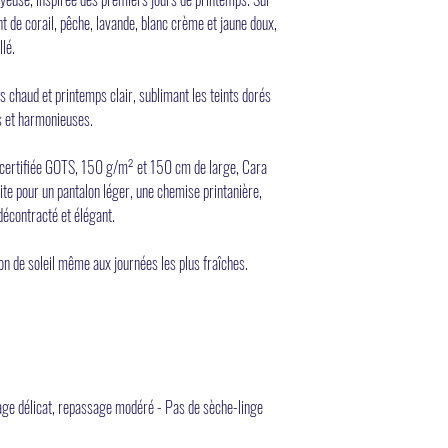
nt de corail, pêche, lavande, blanc crème et jaune doux,
llé.
 chaud et printemps clair, sublimant les teints dorés
s et harmonieuses.
e certifiée GOTS, 150 g/m² et 150 cm de large, Cara
ite pour un pantalon léger, une chemise printanière,
décontracté et élégant.
on de soleil même aux journées les plus fraîches.
age délicat, repassage modéré - Pas de sèche-linge