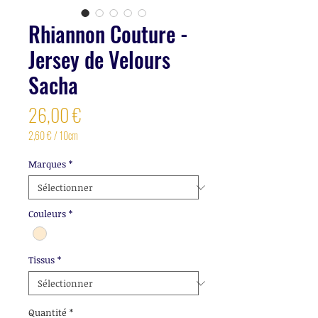
Rhiannon Couture -
Jersey de Velours
Sacha
Prix
26,00 €
2,60 €
/
10cm
2,60 €
pour
Marques
*
10
Centimètres
Couleurs
*
Tissus
*
Quantité
*