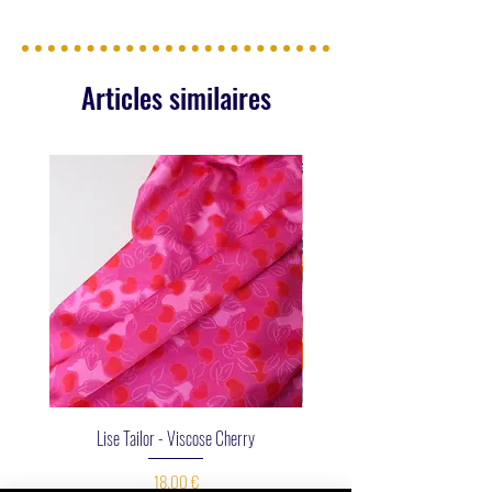
Articles similaires
Lise Tailor - Viscose Cherry
Prix
18,00 €