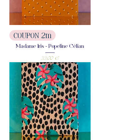
COUPON 2m
Madame Iris - Popeline Célian
Prix
33,00 €