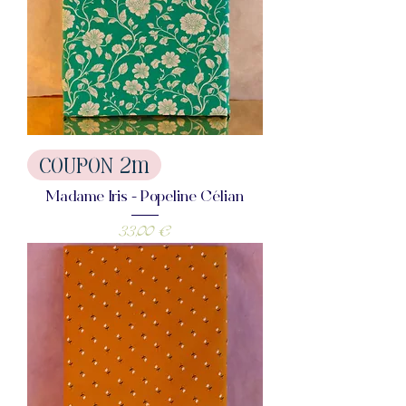
COUPON 2m
Madame Iris - Popeline Célian
Prix
33,00 €