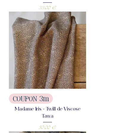
Prix
33,00 €
COUPON 3m
Madame Iris - Twill de Viscose
Tawa
Prix
50,00 €