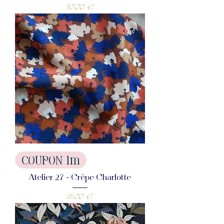
Prix
50,00 €
COUPON 1m
Atelier 27 - Crêpe Charlotte
Prix
18,00 €