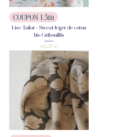
COUPON 1.5m
Lise Tailor - Sweat léger de coton
bio Gribouillis
Prix
26,00 €