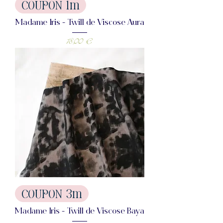
COUPON 1m
Madame Iris - Twill de Viscose Aura
Prix
18,00 €
COUPON 3m
Madame Iris - Twill de Viscose Baya