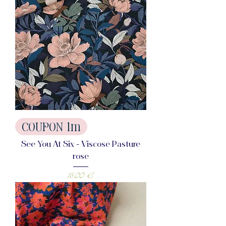
COUPON 1m
See You At Six - Viscose Pasture
rose
Prix
18,00 €