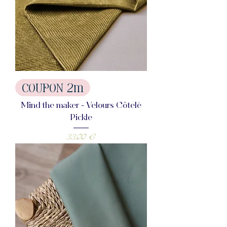
COUPON 2m
Mind the maker - Velours Côtelé
Pickle
Prix
33,00 €