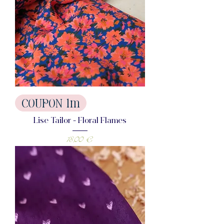
COUPON 1m
Lise Tailor - Floral Flames
Prix
18,00 €