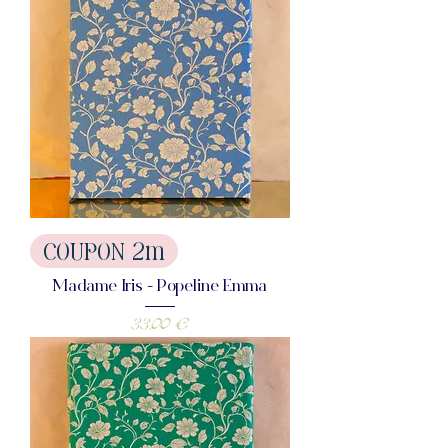
COUPON 2m
Madame Iris - Popeline Emma
Prix
33,00 €