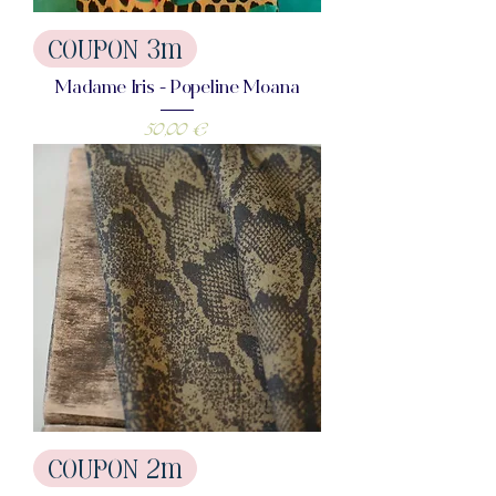
COUPON 3m
Madame Iris - Popeline Moana
Prix
50,00 €
COUPON 2m