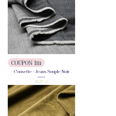
COUPON 1m
Cousette - Jeans Souple Noir
Prix
18,00 €