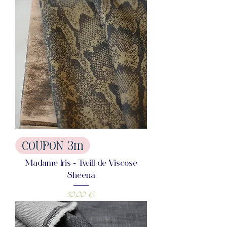
COUPON 3m
Madame Iris - Twill de Viscose
Sheena
Prix
50,00 €